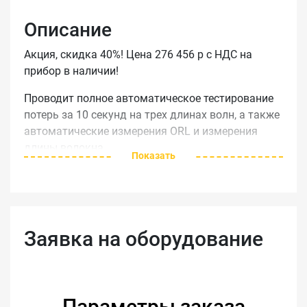
Описание
Акция, скидка 40%! Цена 276 456 р с НДС на
прибор в наличии!
Проводит полное автоматическое тестирование
потерь за 10 секунд на трех длинах волн, а также
автоматические измерения ORL и измерения
длины волокна.
Показать
Тестер EXFO FOT-930 сочетает в себе мощный
источник излучения, визуальный дефектоскоп,
полнодуплексное цифровое переговорное
устройство и видео-микроскоп. Прибор имеет
Заявка на оборудование
большой цветной экран высокого разрешения,
может работать в автономном режиме до 9
часов. Эргономичный, привлекательный корпус
отвечает всем современным требованиям.
Параметры заказа