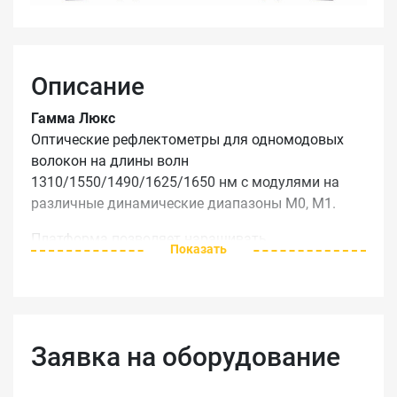
Описание
Гамма Люкс
Оптические рефлектометры для одномодовых
волокон на длины волн
1310/1550/1490/1625/1650 нм с модулями на
различные динамические диапазоны M0, M1.
Платформа позволяет наращивать
Показать
функциональность прибора за счет
дополнительных опций. Широкий набор
специальных функций для измерений, быстрой
обработки данных и передачи по локальным и
глобальным сетям. В новой версии значительно
Заявка на оборудование
улучшены измерительная и интерфейсная части.