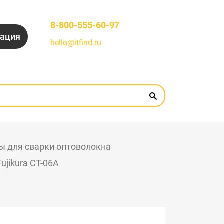
8-800-555-60-97
рация
hello@itfind.ru
ы для сварки оптоволокна
jikura СТ-06А