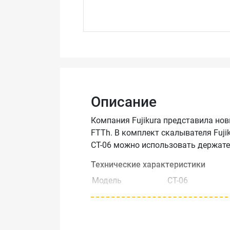
Описание
Компания Fujikura представила но
FTTh. В комплект скалывателя Fujik
CT-06 можно использовать держате
Технические характеристики
Модель
CT-06
Применяемое
волокно