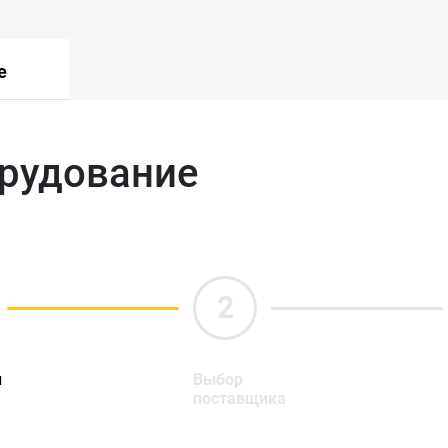
е
орудование
ы
Выбор
поставщика