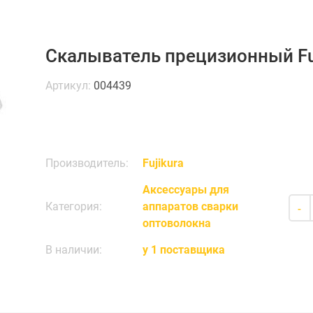
Скалыватель прецизионный Fuj
Артикул:
004439
Производитель:
Fujikura
Аксессуары для
Категория:
аппаратов сварки
-
оптоволокна
В наличии:
у 1 поставщика