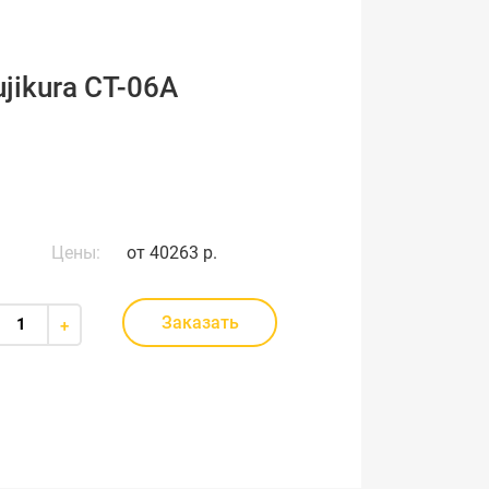
ikura СТ-06А
Цены:
от
40263 р.
Заказать
+